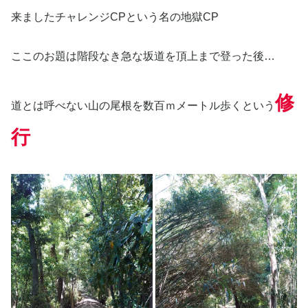
来ましたチャレンジCPという名の地獄CP
ここのお題は階段なき急な坂道を頂上まで登った後…
修
道とは呼べない山の尾根を数百ｍメートル歩くという
行