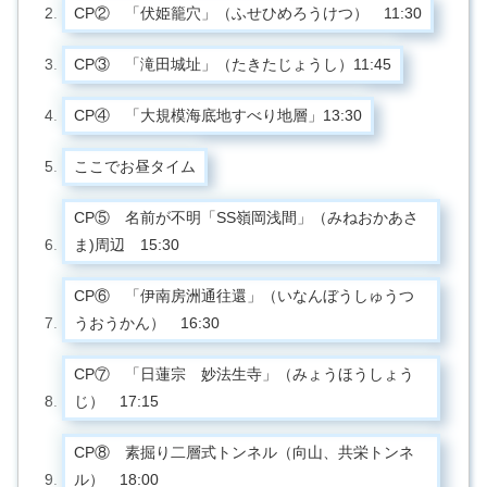
CP② 「伏姫籠穴」（ふせひめろうけつ） 11:30
CP③ 「滝田城址」（たきたじょうし）11:45
CP④ 「大規模海底地すべり地層」13:30
ここでお昼タイム
CP⑤ 名前が不明「SS嶺岡浅間」（みねおかあさ
ま)周辺 15:30
CP⑥ 「伊南房洲通往還」（いなんぼうしゅうつ
うおうかん） 16:30
CP⑦ 「日蓮宗 妙法生寺」（みょうほうしょう
じ） 17:15
CP⑧ 素掘り二層式トンネル（向山、共栄トンネ
ル） 18:00