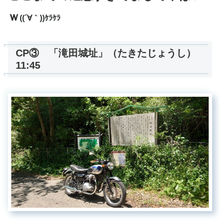
ｗ
((´∀｀))ｹﾗｹﾗ
CP③ 「滝田城址」（たきたじょうし）
11:45