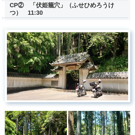
CP② 「伏姫籠穴」（ふせひめろうけ
つ） 11:30