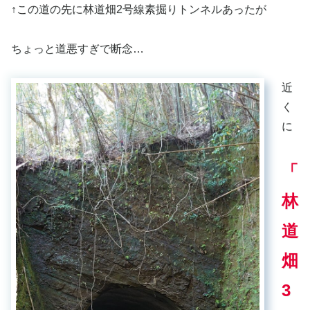
↑この道の先に林道畑2号線素掘りトンネルあったが
ちょっと道悪すぎで断念…
近
く
に
「
林
道
畑
3