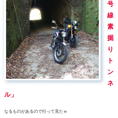
号
線
素
掘
り
ト
ン
ネ
ル」
なるものがあるので行って見たｗ