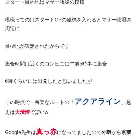
スタート目的地はマザー牧場の模様
模様ってのはスタートCPの座標を入れるとマザー牧場の
周辺に
目標地が設定されたからです
集合時間は近くのコンビニに午前5時半に集合
6時くらいには出発したと思いましたが
アクアライン
この時点で一番楽なルートの「
」越
えは
大渋滞
でぽいw
真っ赤
Google先生は
になってましたので
外環
から
京葉