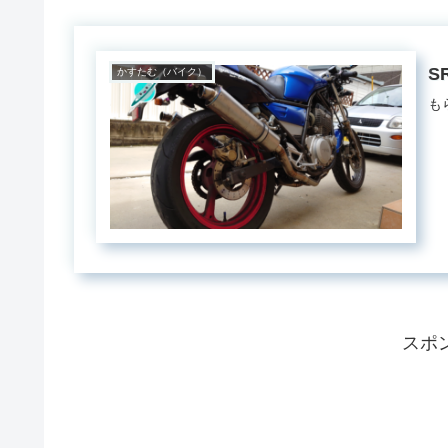
S
かすたむ（バイク）
も
スポ