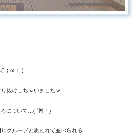
(´；ω；`)
すり抜けしちゃいましたｗ
ろについて…( ´艸｀)
同じグループと思われて並べられる…