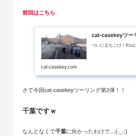
前回はこちら
cat-caseke
ついに立ちごけ！R1sに
cat-casekey.com
さて今回cat-casekeyツーリング第2弾！！
千葉ですｗ
なんとなくで
千葉
に向かったわけで…(-_-;)