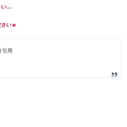
さい…
ださいｗ
り引用