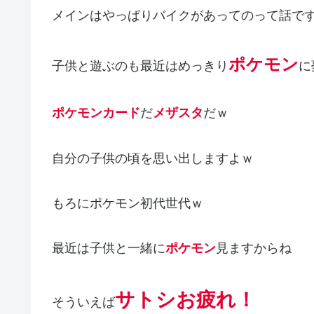
メインはやっぱりバイクがあってのって話で
ポケモン
子供と遊ぶのも最近はめっきり
に
ポケモンカード
だ
メザスタ
だｗ
自分の子供の頃を思い出しますよｗ
もろにポケモン初代世代ｗ
最近は子供と一緒に
ポケモン
見ますからね
サトシお疲れ！
そういえば