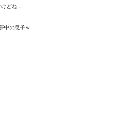
すけどね…
夢中の息子ｗ