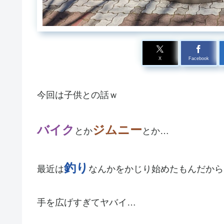
X
Facebook
今回は子供との話ｗ
バイク
ジムニー
とか
とか…
釣り
最近は
なんかをかじり始めたもんだから
手を広げすぎてヤバイ…