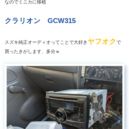
なのでミニカに移植
クラリオン GCW315
ヤフオク
スズキ純正オーディオってことで大好き
で
買ったきがします、多分ｗ