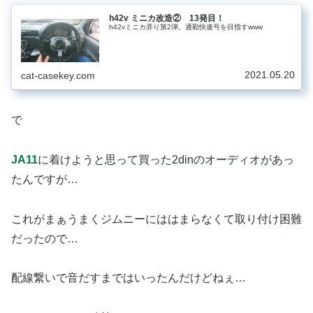
h42v ミニカ改造② 13発目！
h42vミニカ弄り第2弾。通勤快速号を目指すwww
2021.05.20
cat-casekey.com
で
JA11
に着けようと思って買った2dinのオーディオがあっ
たんですが…
これがまぁうまくジムニーにははまらなくて取り付け困難
だったので…
配線繋いで音だすまではいったんだけどねぇ…