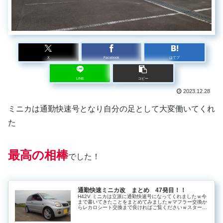
X
Facebook
はてブ
LINE
コピー
2023.12.28
ミニカは通勤快速号となり自分の足として大変働いてくれ
た
最高の相棒
でした！
通勤快速ミニカ改 まとめ 47発目！！
H42V ミニカは立派に通勤快速号になってくれましたｗ今
まで書いてきたことをまとめてみましたｗマフラー交換か
らレカロシート交換まで良ければご覧くださいｗスタート
はここからｗバイク通勤だったのに通勤で事故ったから…
車通勤になって…ｗノーマルじ...