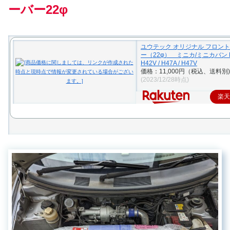
ーバー22φ
ユウテック オリジナル フロン
ー（22φ） ミニカ/ミニカバン H4
H42V / H47A / H47V
価格：11,000円（税込、送料別)
(2023/12/28時点)
楽