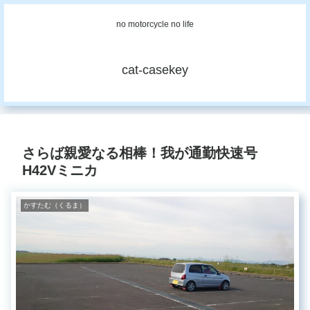
no motorcycle no life
cat-casekey
さらば親愛なる相棒！我が通勤快速号
H42Vミニカ
かすたむ（くるま）