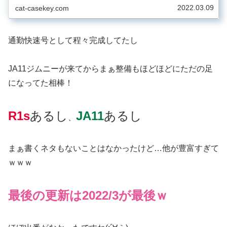
2022.03.09
cat-casekey.com
通勤快速号として程々完成してたし
JA11ジムニーが来てからまぁ整備もほどほどにただの足
になってた相棒！
R1s
あるし
JA11
あるし
、
まぁ書くネタもないことはなかったけど…他が豊富すぎて
ｗｗｗ
最後の更新は2022/3が最後ｗ